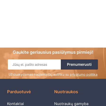
Gaukite geriausius pasiūlymus pirmieji!
Užsisakydamas naujienlaiškį sutinku su
privatumo politika
Parduotuvė
Nuotraukos
Kontaktai
Nuotraukų gamyba