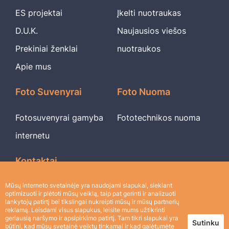
ES projektai
Įkelti nuotraukas
D.U.K.
Naujausios viešos
Prekiniai ženklai
nuotraukos
Apie mus
Foto Suvenyrai
Foto Nuoma
Fotosuvenyrai gamyba
Fototechnikos nuoma
internetu
Kontaktai
UAB ADDMORE
Mūsų interneto svetainėje yra naudojami slapukai, siekiant
optimizuoti ir plėtoti mūsų veiklą, taip pat gerinti ir analizuoti
Įmonės kodas: 305025925
lankytojų patirtį bei tikslingai nukreipti mūsų ir mūsų partnerių
reklamą. Leisdami visus slapukus, leisite mums užtikrinti
PVM mokėtojo kodas: LT100012296914
geriausią naršymo ir apsipirkimo patirtį. Tam tikri slapukai yra
Sutinku
Buveinės adresas: Taikos pr. 17, Klaipėda LT-91140
būtini, kad mūsų svetainė veiktų tinkamai ir kad galėtumėte