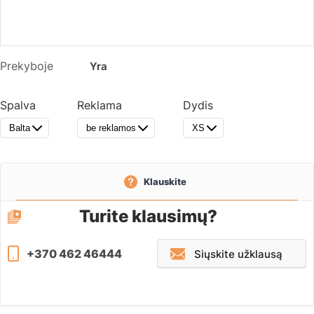
Prekyboje
Yra
Spalva
Reklama
Dydis
Balta
be reklamos
XS
Klauskite
Turite klausimų?
+370 462 46444
Siųskite užklausą