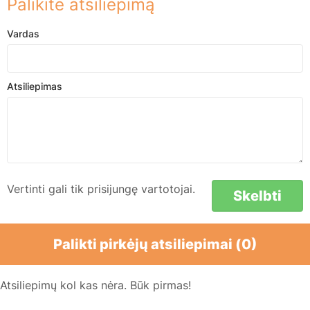
Palikite atsiliepimą
Vardas
Atsiliepimas
Vertinti gali tik prisijungę vartotojai.
Skelbti
Palikti pirkėjų atsiliepimai (0)
Atsiliepimų kol kas nėra. Būk pirmas!