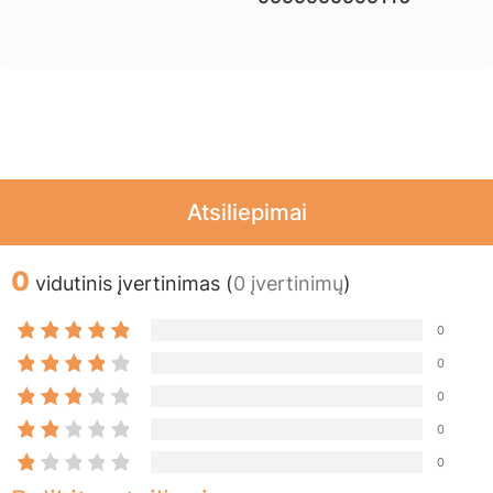
Atsiliepimai
0
vidutinis įvertinimas (
0 įvertinimų
)
0
0
0
0
0