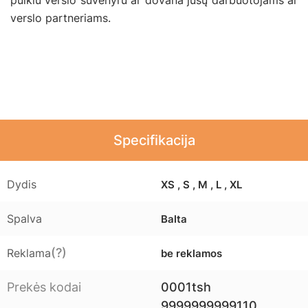
puikiu verslo suvenyru ar dovana jūsų darbuotojams ar
verslo partneriams.
Specifikacija
Dydis
XS , S , M , L , XL
Spalva
Balta
(?)
Reklama
be reklamos
Prekės kodai
0001tsh
9999999999110