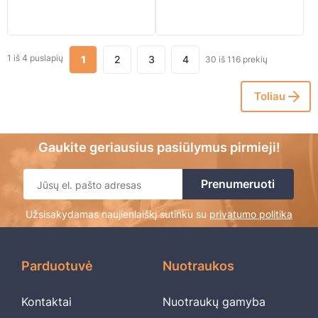
1 iš 4 puslapių
1
2
3
4
30
iš
116
prekių
Toliau
Gaukite geriausius pasiūlymus pirmieji!
Užsisakydamas naujienlaiškį sutinku su
privatumo politika
Parduotuvė
Nuotraukos
Kontaktai
Nuotraukų gamyba