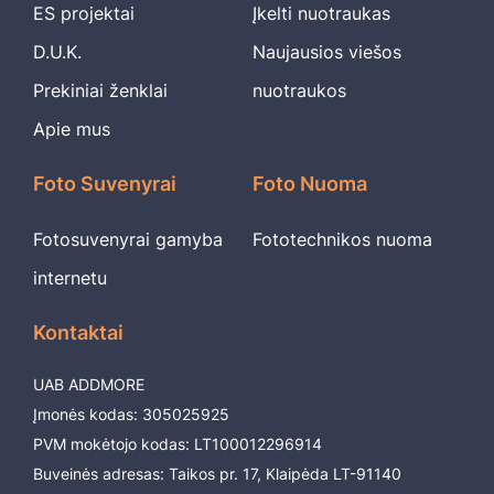
ES projektai
Įkelti nuotraukas
D.U.K.
Naujausios viešos
Prekiniai ženklai
nuotraukos
Apie mus
Foto Suvenyrai
Foto Nuoma
Fotosuvenyrai gamyba
Fototechnikos nuoma
internetu
Kontaktai
UAB ADDMORE
Įmonės kodas: 305025925
PVM mokėtojo kodas: LT100012296914
Buveinės adresas: Taikos pr. 17, Klaipėda LT-91140