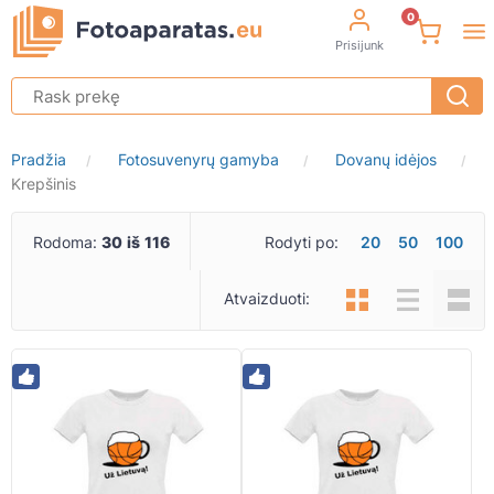
0
Prisijunk
Pradžia
Fotosuvenyrų gamyba
Dovanų idėjos
/
/
/
Krepšinis
Rodoma:
30
iš
116
Rodyti po:
20
50
100
Atvaizduoti: