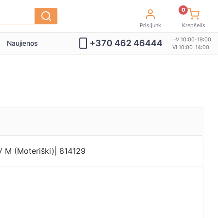
0
Prisijunk
Krepšelis
I-V 10:00-19:00
+370 462 46444
Naujienos
VI 10:00-14:00
V M (Moteriški)| 814129