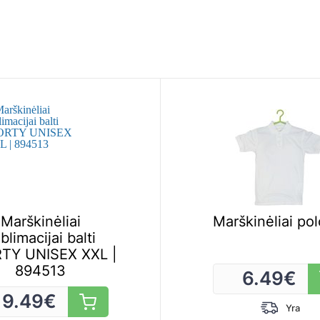
Marškinėliai
Marškinėliai po
blimacijai balti
TY UNISEX XXL |
894513
6.49
€
9.49
€
Yra