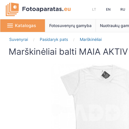
LT
EN
RU
Katalogas
Fotosuvenyrų gamyba
Nuotraukų ga
Suvenyrai
Pasidaryk pats
Marškinėliai
/
/
Marškinėliai balti MAIA AKTIV