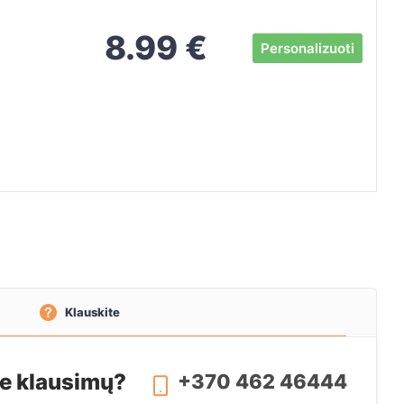
8.99
€
Personalizuoti
Klauskite
te klausimų?
+370 462 46444