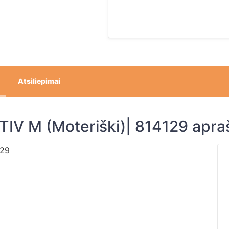
Atsiliepimai
KTIV M (Moteriški)| 814129 apr
129