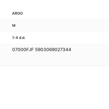
ARGO
M
1-4 d.d.
07000FJF 5903069027344