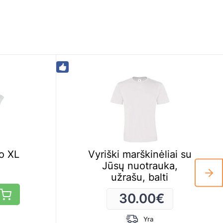
lo XL
Vyriški marškinėliai su
Jūsų nuotrauka,
užrašu, balti
30.00
€
Yra