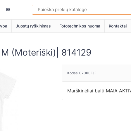
EE
myba
Juostų ryškinimas
Fototechnikos nuoma
Kontaktai
 M (Moteriški)| 814129
Kodas:
07000FJF
Marškinėliai balti MAIA AKTI