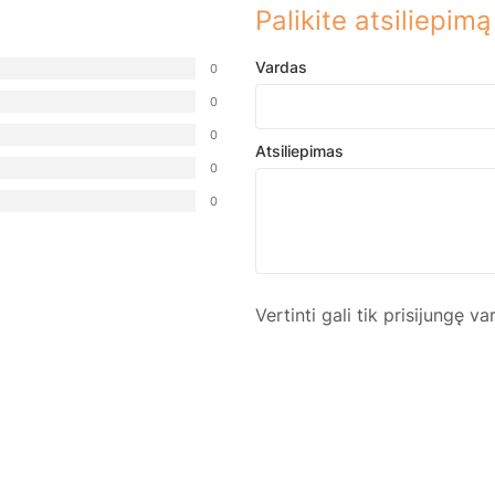
Palikite atsiliepimą
Vardas
0
0
0
Atsiliepimas
0
0
Vertinti gali tik prisijungę va