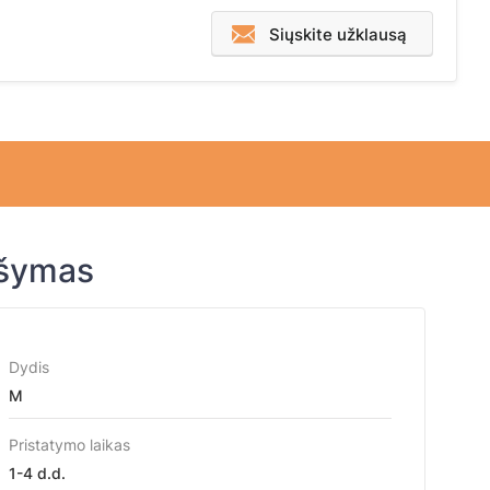
Siųskite užklausą
ašymas
Dydis
M
Pristatymo laikas
1-4 d.d.