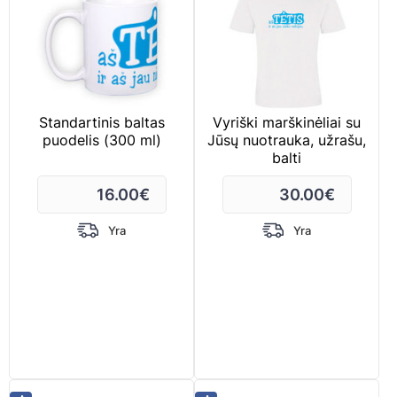
Standartinis baltas
Vyriški marškinėliai su
puodelis (300 ml)
Jūsų nuotrauka, užrašu,
balti
16.00
€
30.00
€
Yra
Yra