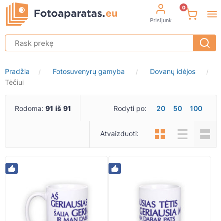
0
Prisijunk
Pradžia
Fotosuvenyrų gamyba
Dovanų idėjos
/
/
/
Tėčiui
Rodoma:
91
iš
91
Rodyti po:
20
50
100
Atvaizduoti: