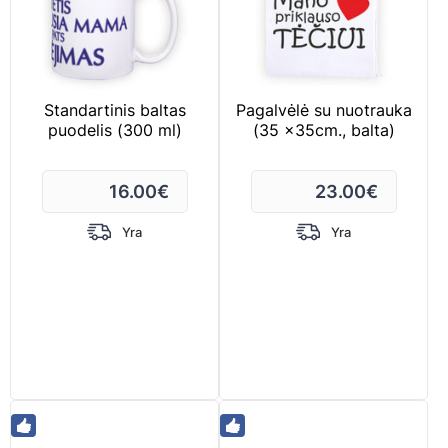
Standartinis baltas
Pagalvėlė su nuotrauka
puodelis (300 ml)
(35 x35cm., balta)
16.00
€
23.00
€
Yra
Yra