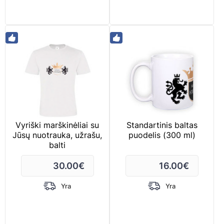
Vyriški marškinėliai su
Standartinis baltas
Jūsų nuotrauka, užrašu,
puodelis (300 ml)
balti
30.00
€
16.00
€
Yra
Yra