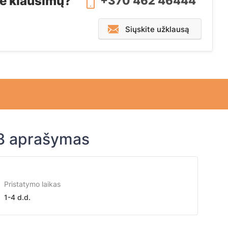
te klausimų?
+370 462 46444
Siųskite užklausą
13 aprašymas
Pristatymo laikas
1-4 d.d.