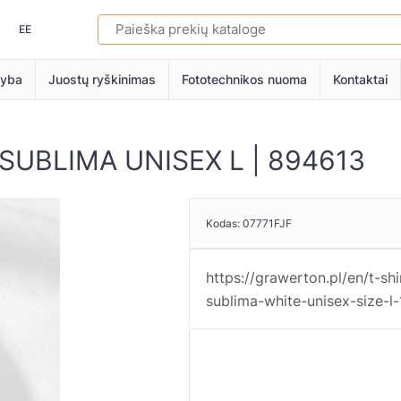
EE
myba
Juostų ryškinimas
Fototechnikos nuoma
Kontaktai
lti SUBLIMA UNISEX L | 894613
Kodas:
07771FJF
https://grawerton.pl/en/t-shi
sublima-white-unisex-size-l