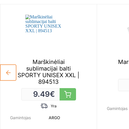
Marškinėliai
Marš
sublimacijai balti
SPORTY UNISEX XXL |
894513
9.49
€
Yra
Gamintojas
Gamintojas
ARGO