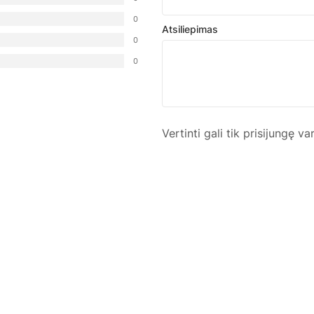
0
Atsiliepimas
0
0
Vertinti gali tik prisijungę va