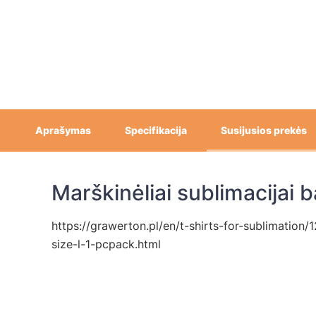
Aprašymas
Specifikacija
Susijusios prekės
Marškinėliai sublimacijai
https://grawerton.pl/en/t-shirts-for-sublimation/
size-l-1-pcpack.html