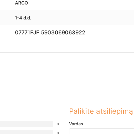
ARGO
1-4 d.d.
07771FJF 5903069063922
Palikite atsiliepimą
Vardas
0
0