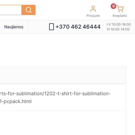
0
Prisijunk
Krepšelis
I-V 10:00-19:00
+370 462 46444
Naujienos
VI 10:00-14:00
rts-for-sublimation/1202-t-shirt-for-sublimation-
-1-pcpack.html