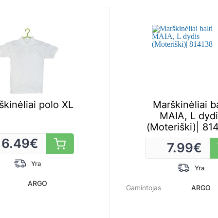
kinėliai polo XL
Marškinėliai ba
MAIA, L dydi
(Moteriški)| 81
6.49
€
7.99
€
Yra
Yra
ARGO
Gamintojas
ARGO