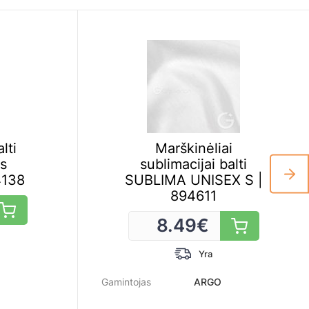
lti
Marškinėliai
s
sublimacijai balti
4138
SUBLIMA UNISEX S |
894611
8.49
€
Yra
Gamintojas
ARGO