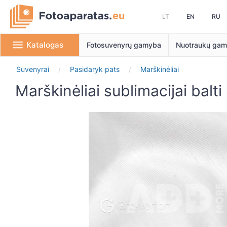
LT
EN
RU
Katalogas
Fotosuvenyrų gamyba
Nuotraukų ga
Suvenyrai
Pasidaryk pats
Marškinėliai
/
/
Marškinėliai sublimacijai ba