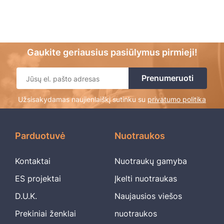
Gaukite geriausius pasiūlymus pirmieji!
Užsisakydamas naujienlaiškį sutinku su
privatumo politika
Parduotuvė
Nuotraukos
Kontaktai
Nuotraukų gamyba
ES projektai
Įkelti nuotraukas
D.U.K.
Naujausios viešos
Prekiniai ženklai
nuotraukos