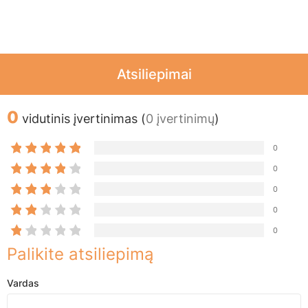
Atsiliepimai
0
vidutinis įvertinimas (
0 įvertinimų
)
0
0
0
0
0
Palikite atsiliepimą
Vardas