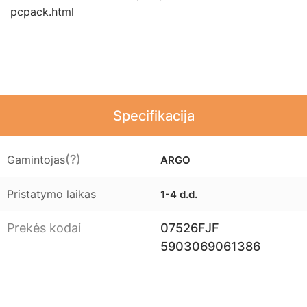
pcpack.html
Specifikacija
(?)
Gamintojas
ARGO
Pristatymo laikas
1-4 d.d.
Prekės kodai
07526FJF
5903069061386