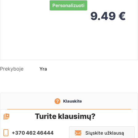
Personalizuoti
9.49
€
Prekyboje
Yra
Klauskite
Turite klausimų?
+370 462 46444
Siųskite užklausą