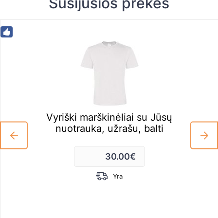
Susijusios prekės
Vyriški marškinėliai su Jūsų
nuotrauka, užrašu, balti
30.00
€
Yra